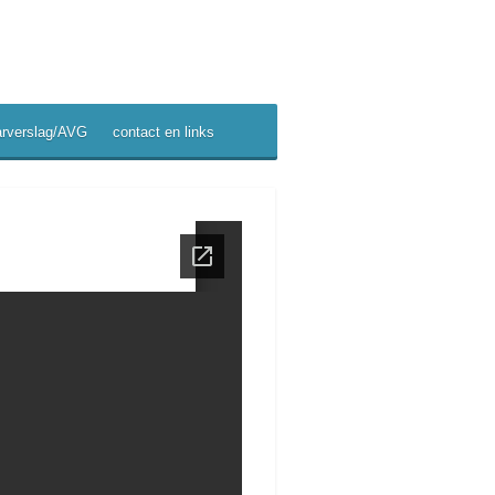
arverslag/AVG
contact en links