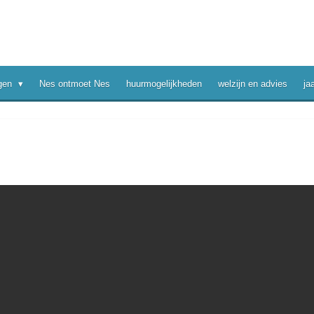
ngen
Nes ontmoet Nes
huurmogelijkheden
welzijn en advies
ja